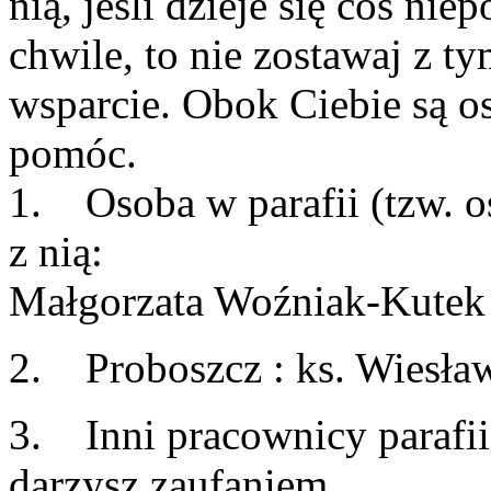
nią, jeśli dzieje się coś ni
chwile, to nie zostawaj z 
wsparcie. Obok Ciebie są o
pomóc.
1. Osoba w parafii (tzw. o
z nią:
Małgorzata Woźniak-Kute
2. Proboszcz : ks. Wiesła
3. Inni pracownicy parafii 
darzysz zaufaniem.